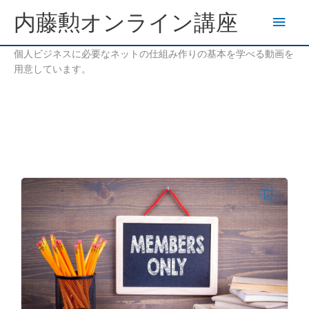
内
内藤勲オンライン講座
メ
容
を
イ
ス
個人ビジネスに必要なネットの仕組み作りの基本を学べる動画を
キ
用意しています。
ン
ッ
プ
メ
ニ
ュ
ー